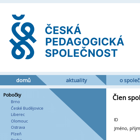
domů
aktuality
o společ
Pobočky
Člen spol
Brno
České Budějovice
Liberec
ID
Olomouc
Ostrava
Jméno, příjme
Plzeň